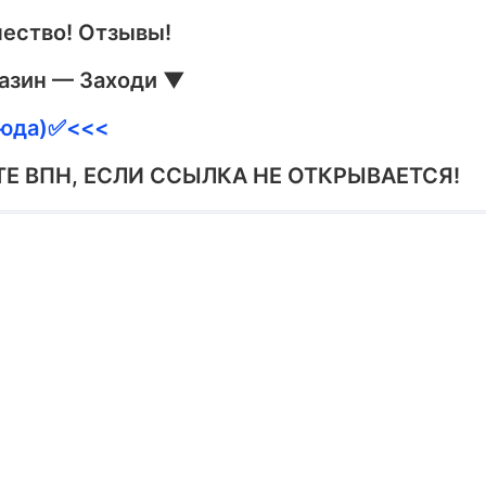
чество! Отзывы!
газин — Заходи ▼
юда)✅️<<<
Е ВПН, ЕСЛИ ССЫЛКА НЕ ОТКРЫВАЕТСЯ!