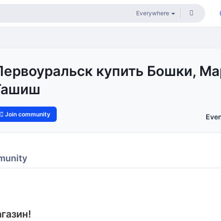
Первоуральск купить Бошки, Ма
Гашиш
Join community
Eve
munity
газин!