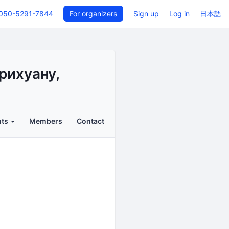
050-5291-7844
For organizers
Sign up
Log in
日本語
рихуану,
nts
Members
Contact